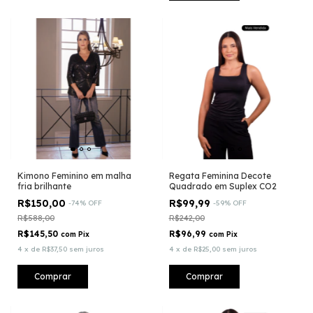
Kimono Feminino em malha
Regata Feminina Decote
fria brilhante
Quadrado em Suplex CO2
R$150,00
R$99,99
-
74
%
OFF
-
59
%
OFF
R$588,00
R$242,00
R$145,50
R$96,99
com
Pix
com
Pix
4
x
de
R$37,50
sem juros
4
x
de
R$25,00
sem juros
Comprar
Comprar