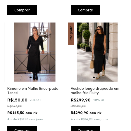
Comprar
Comprar
Frete grátis
Kimono em Malha Encorpada
Vestido longo drapeado em
Tencel
malha fria Fluity
R$150,00
R$299,90
-
71
%
OFF
-
48
%
OFF
R$526,00
R$580,00
R$145,50
R$290,90
com
Pix
com
Pix
4
x
de
R$37,50
sem juros
4
x
de
R$74,98
sem juros
Comprar
Comprar