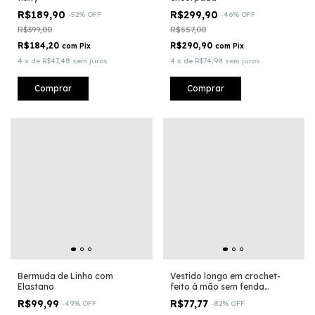
R$189,90
R$299,90
-
52
%
OFF
-
46
%
OFF
R$399,00
R$557,00
R$184,20
R$290,90
com
Pix
com
Pix
4
x
de
R$47,48
sem juros
4
x
de
R$74,98
sem juros
Comprar
Comprar
Bermuda de Linho com
Vestido longo em crochet-
Elastano
feito á mão sem fenda
BRANCO
R$99,99
R$77,77
-
49
%
OFF
-
82
%
OFF