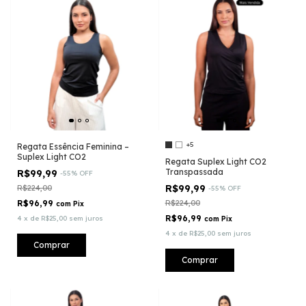
+5
Regata Essência Feminina –
Suplex Light CO2
Regata Suplex Light CO2
Transpassada
R$99,99
-
55
%
OFF
R$99,99
R$224,00
-
55
%
OFF
R$96,99
R$224,00
com
Pix
R$96,99
4
x
de
R$25,00
sem juros
com
Pix
4
x
de
R$25,00
sem juros
Comprar
Comprar