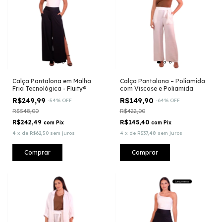
Calça Pantalona em Malha
Calça Pantalona – Poliamida
Fria Tecnológica - Fluity®
com Viscose e Poliamida
R$249,99
R$149,90
-
54
%
OFF
-
64
%
OFF
R$548,00
R$422,00
R$242,49
R$145,40
com
Pix
com
Pix
4
x
de
R$62,50
sem juros
4
x
de
R$37,48
sem juros
Comprar
Comprar