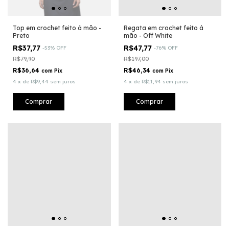
Top em crochet feito á mão -
Regata em crochet feito á
Preto
mão - Off White
R$37,77
R$47,77
-
53
%
OFF
-
76
%
OFF
R$79,90
R$197,00
R$36,64
R$46,34
com
Pix
com
Pix
4
x
de
R$9,44
sem juros
4
x
de
R$11,94
sem juros
Comprar
Comprar