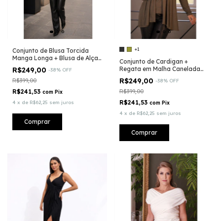
+1
Conjunto de Blusa Torcida
Manga Longa + Blusa de Alça
Conjunto de Cardigan +
com detalhes em Renda
Regata em Malha Canelada
R$249,00
-
38
%
OFF
Fininha
R$249,00
R$399,00
-
38
%
OFF
R$241,53
R$399,00
com
Pix
R$241,53
4
x
de
R$62,25
sem juros
com
Pix
4
x
de
R$62,25
sem juros
Comprar
Comprar