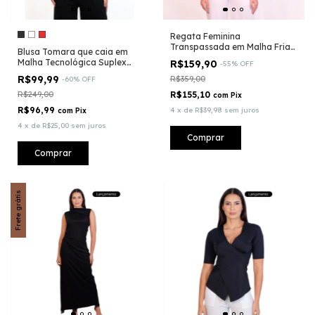
Regata Feminina
Transpassada em Malha Fria
Blusa Tomara que caia em
Tecnológica - Fluity®
Malha Tecnológica Suplex
R$159,90
-
55
%
OFF
Light - (CO2)®
R$99,99
R$359,00
-
60
%
OFF
R$249,00
R$155,10
com
Pix
R$96,99
4
x
de
R$39,98
sem juros
com
Pix
4
x
de
R$25,00
sem juros
Comprar
Comprar
Frete grátis