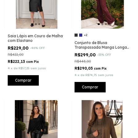
+2
Saia Lápis em Couro de Malha
com Elastano
Conjunto de Blusa
Transpassada Manga Longa
R$229,00
-
46
%
OFF
com Calça Pantalona em
R$299,00
R$422,00
-
33
%
OFF
Moletinho
R$222,13
R$448,00
com
Pix
R$290,03
4
x
de
R$57,25
sem juros
com
Pix
4
x
de
R$74,75
sem juros
Comprar
Comprar