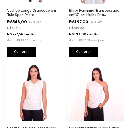
Vestido Longo Drapeado em
Blusa Feminina Transpassada
Tule Span Preto
em"X" em Malha Fria
Tecnológica - Fluity® toda
R$348,00
R$197,00
-
36
%
OFF
-
32
%
OFF
dupla na frente
R$548,00
R$289,00
R$337,56
R$191,09
com
Pix
com
Pix
4
x
de
R$87,00
sem juros
4
x
de
R$49,25
sem juros
Comprar
Comprar