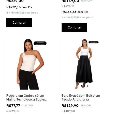
R$229,00
R$149,00
-
60
%
OFF
Vermelho - BLACK FRIDAY
R$369,00
R$222,13
com
Pix
R$144,53
com
Pix
4
x
de
R$57,25
sem juros
4
x
de
R$37,25
sem juros
Comprar
Comprar
Regata um Ombro só em
Saia Evasê com Bolso em
Malha Tecnológica Suplex
Tecido Alfaiataria
Light - (CO2)® - Acompanha
R$77,77
R$129,90
-
71
%
OFF
-
73
%
OFF
bojo removível
R$269,00
R$489,00