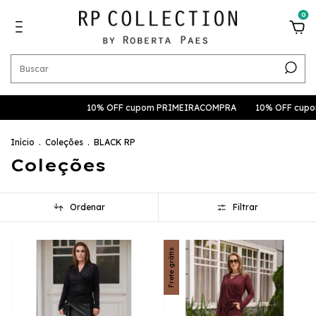
0
10% OFF cupom PRIMEIRACOMPRA
10% OFF cupom PRIMEIRACO
Início
.
Coleções
.
BLACK RP
Coleções
Ordenar
Filtrar
Frete grátis