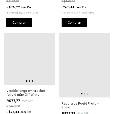
R$197,00
R$440,00
R$96,99
R$75,44
com
Pix
com
Pix
4
x
de
R$25,00
sem juros
4
x
de
R$19,44
sem juros
Comprar
Comprar
Vestido longo em crochet
feito á mão Off White
R$77,77
-
82
%
OFF
Regata de Paetê Prata –
R$440,00
Brilho
R$75,44
com
Pix
R$37,77
-
81
%
OFF