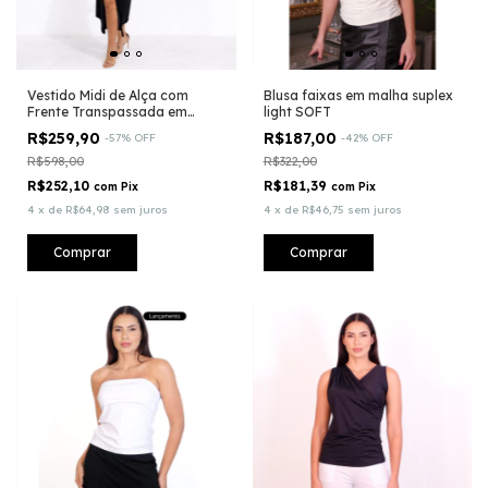
Vestido Midi de Alça com
Blusa faixas em malha suplex
Frente Transpassada em
light SOFT
Malha Fluity Shinny
R$259,90
R$187,00
-
57
%
OFF
-
42
%
OFF
R$598,00
R$322,00
R$252,10
R$181,39
com
Pix
com
Pix
4
x
de
R$64,98
sem juros
4
x
de
R$46,75
sem juros
Comprar
Comprar