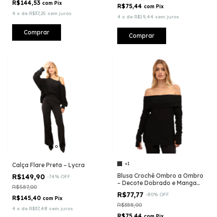
R$144,53
com
Pix
R$75,44
com
Pix
4
x
de
R$37,25
sem juros
4
x
de
R$19,44
sem juros
Comprar
Comprar
+1
Calça Flare Preta – Lycra
Blusa Crochê Ombro a Ombro
R$149,90
-
74
%
OFF
– Decote Dobrado e Manga
R$587,00
Longa com Dedinho
R$77,77
-
80
%
OFF
R$145,40
com
Pix
R$388,00
4
x
de
R$37,48
sem juros
R$75,44
com
Pix