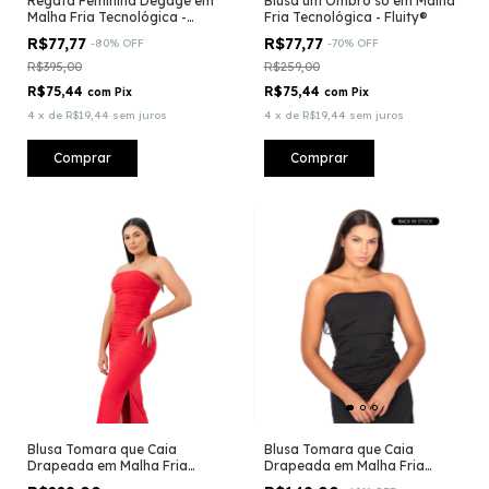
Regata Feminina Degagê em
Blusa um Ombro só em Malha
Malha Fria Tecnológica -
Fria Tecnológica - Fluity®
Fluity®
R$77,77
R$77,77
-
80
%
OFF
-
70
%
OFF
R$395,00
R$259,00
R$75,44
R$75,44
com
Pix
com
Pix
4
x
de
R$19,44
sem juros
4
x
de
R$19,44
sem juros
Comprar
Comprar
Blusa Tomara que Caia
Blusa Tomara que Caia
Drapeada em Malha Fria
Drapeada em Malha Fria
Tecnológica - Fluity -
Tecnológica - Fluity®