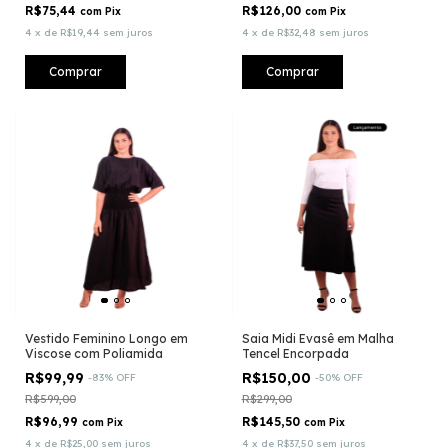
R$75,44
R$126,00
com
Pix
com
Pix
4
x
de
R$19,44
sem juros
4
x
de
R$32,48
sem juros
Comprar
Comprar
Vestido Feminino Longo em
Saia Midi Evasê em Malha
Viscose com Poliamida
Tencel Encorpada
R$99,99
R$150,00
-
83
%
OFF
-
50
%
OFF
R$599,00
R$299,00
R$96,99
R$145,50
com
Pix
com
Pix
4
x
de
R$25,00
sem juros
4
x
de
R$37,50
sem juros