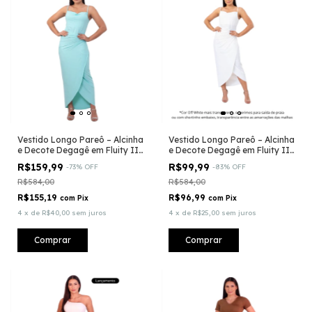
Vestido Longo Pareô – Alcinha
Vestido Longo Pareô – Alcinha
e Decote Degagê em Fluity II
e Decote Degagê em Fluity II
Verde Tiffany
Off White
R$159,99
R$99,99
-
73
%
OFF
-
83
%
OFF
R$584,00
R$584,00
R$155,19
R$96,99
com
Pix
com
Pix
4
x
de
R$40,00
sem juros
4
x
de
R$25,00
sem juros
Comprar
Comprar