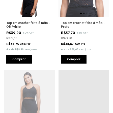
Top em crochet feito á mão -
Top em crochet feito á mão -
Off White
Preto
R$39,90
R$37,70
-
50
%
OFF
-
53
%
OFF
R$79,90
R$79,90
R$38,70
R$36,57
com
Pix
com
Pix
4
x
de
R$9,98
sem juros
4
x
de
R$9,43
sem juros
Comprar
Comprar