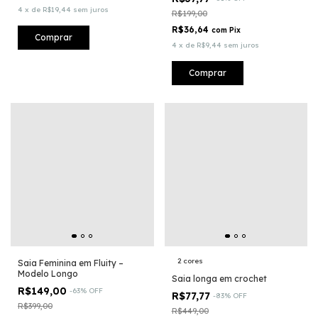
4
x
de
R$19,44
sem juros
R$199,00
R$36,64
com
Pix
Comprar
4
x
de
R$9,44
sem juros
Comprar
2 cores
Saia Feminina em Fluity –
Modelo Longo
Saia longa em crochet
R$149,00
-
63
%
OFF
R$77,77
-
83
%
OFF
R$399,00
R$449,00