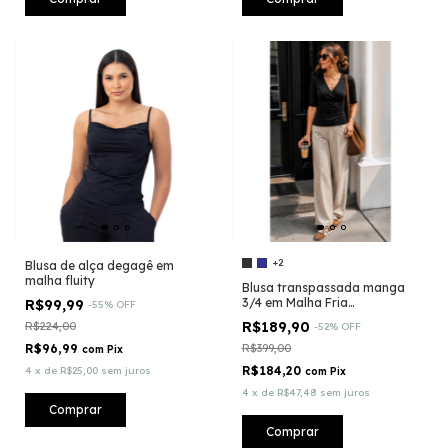
+2
Blusa de alça degagê em
malha fluity
Blusa transpassada manga
3/4 em Malha Fria
R$99,99
-
55
%
OFF
Tecnológica - Fluity®
R$189,90
R$224,00
-
52
%
OFF
R$96,99
R$399,00
com
Pix
R$184,20
4
x
de
R$25,00
sem juros
com
Pix
4
x
de
R$47,48
sem juros
Comprar
Comprar