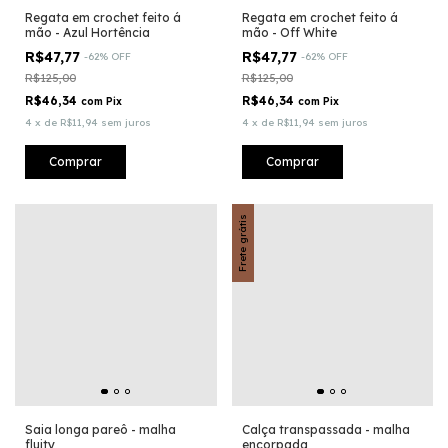
Regata em crochet feito á
Regata em crochet feito á
mão - Azul Hortência
mão - Off White
R$47,77
R$47,77
-
62
%
OFF
-
62
%
OFF
R$125,00
R$125,00
R$46,34
R$46,34
com
Pix
com
Pix
4
x
de
R$11,94
sem juros
4
x
de
R$11,94
sem juros
Comprar
Comprar
Frete grátis
Saia longa pareô - malha
Calça transpassada - malha
fluity
encorpada