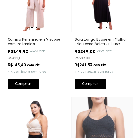
Camisa Feminina em Viscose
Saia Longa Evasê em Malha
com Poliamida
Fria Tecnológica - Fluity®
R$149,90
R$249,00
-
64
%
OFF
-
36
%
OFF
R$422,00
R$389,00
R$145,40
R$241,53
com
Pix
com
Pix
4
x
de
R$37,48
sem juros
4
x
de
R$62,25
sem juros
Comprar
Comprar